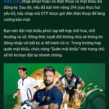
fb88.com
, nhập email hoặc số điện thoại và mật khẩu đã
đăng ký. Sau đó, nếu đã bật tính năng 2FA (xác thực hai
yếu tố), hãy nhập mã OTP được gửi đến điện thoại để tăng
cường bảo mật.
Bạn nên đặt mật khẩu phức tạp kết hợp chữ hoa, chữ
thường và số. Đồng thời, tuyệt đối không chia sẻ thông tin
đăng nhập với bất kỳ ai để tránh rủi ro. Trong trường hợp
quên mật khẩu, chức năng “Quên mật khẩu” trên trang chủ
sẽ hỗ trợ bạn đặt lại nhanh chóng.