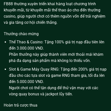
FB88 thường xuyên triển khai hàng loạt chương trình
khuyến mãi, từ khuyến mãi thể thao ảo cho đến thưởng
casino, giúp người chơi có thêm nguồn vốn để trải nghiệm
và gia tăng cơ hội chiến thắng.
Thưởng chào mừng
Thể Thao & Casino: Tặng 100% giá trị nạp đầu tiên lên
đến 3.000.000 VND.
Phần thưởng này giúp thành viên mới thoải mái khám
phá đa dạng sản phẩm mà không lo thiếu vốn.
Slot & Game Máy Quay RNG: Tặng đến 200% giá trị nạp
đầu cho các tựa slot và game RNG tham gia, tối đa lên
đến 5.000.000 VND.
Người chơi có thể tận dụng để thử vận may với các
vòng quay bonus và jackpot lũy tiến.
Hoàn trả cược thua