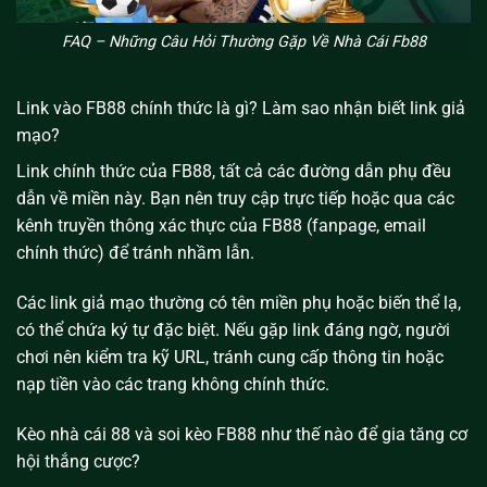
FAQ – Những Câu Hỏi Thường Gặp Về Nhà Cái Fb88
Link vào FB88 chính thức là gì? Làm sao nhận biết link giả
mạo?
Link chính thức của FB88, tất cả các đường dẫn phụ đều
dẫn về miền này. Bạn nên truy cập trực tiếp hoặc qua các
kênh truyền thông xác thực của FB88 (fanpage, email
chính thức) để tránh nhầm lẫn.
Các link giả mạo thường có tên miền phụ hoặc biến thể lạ,
có thể chứa ký tự đặc biệt. Nếu gặp link đáng ngờ, người
chơi nên kiểm tra kỹ URL, tránh cung cấp thông tin hoặc
nạp tiền vào các trang không chính thức.
Kèo nhà cái 88 và soi kèo FB88 như thế nào để gia tăng cơ
hội thắng cược?