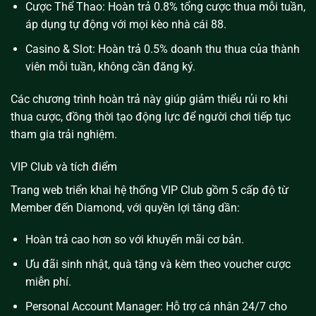
Cược Thể Thao: Hoàn trả 0.8% tổng cược thua mỗi tuần,
áp dụng tự động với mọi kèo nhà cái 88.
Casino & Slot: Hoàn trả 0.5% doanh thu thua của thành
viên mỗi tuần, không cần đăng ký.
Các chương trình hoàn trả này giúp giảm thiểu rủi ro khi
thua cược, đồng thời tạo động lực để người chơi tiếp tục
tham gia trải nghiệm.
VIP Club và tích điểm
Trang web triển khai hệ thống VIP Club gồm 5 cấp độ từ
Member đến Diamond, với quyền lợi tăng dần:
Hoàn trả cao hơn so với khuyến mãi cơ bản.
Ưu đãi sinh nhật, quà tặng và kèm theo voucher cược
miễn phí.
Personal Account Manager: Hỗ trợ cá nhân 24/7 cho