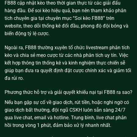
FB88 cập nhật kèo theo thời gian thực từ các giải đấu
hàng đầu. Để soi kèo hiệu quả, bạn nên tham khảo phân
tích chuyên gia tại chuyên mục “Soi kèo FB88” trên
website, theo dõi thống kê đối đầu, phong độ đội bóng và
biến động tỷ lệ cược.
Ngoài ra, FB88 thường xuyên tổ chức livestream phân tích
kèo và chia sẻ mẹo cược từ các nhà phân tích uy tín. Việc
kết hợp thông tin thống kê và kinh nghiệm thực chiến sẽ
giúp bạn đưa ra quyết định đặt cược chính xác và giảm tối
đa rủi ro.
Phương thức hỗ trợ và giải quyết khiếu nại tại FB88 ra sao?
Nếu bạn gặp sự cố về giao dịch, rút tiền, hoặc nghi ngờ có
giao dịch bất thường, đội ngũ CSKH luôn sẵn sàng 24/7
qua live chat, email và hotline. Trung bình, live chat phản
hồi trong vòng 1 phút, đảm bảo xử lý nhanh nhất.